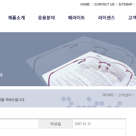
제품소개
응용분야
페라이트
라이센스
고
말
Material
연혁
찾아오시는 길
Ni-Zn Ferrite
LCD TV
Mn-Zn Ferrite
PDP TV
페라이트란?
노트북/컴퓨터
핸드폰
라이센스
자동차
공지사
HOME > 고객센터 
작성일
2007.01.31